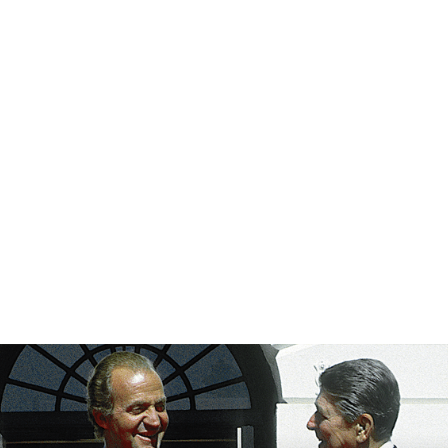
Viajes Marca
España
El Rey don Juan Carlos realizó
224 viajes fuera de España
durante su reinado.