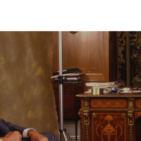
"EN NICARAGUA, LA GRAN
VIOLETA CHAMORRO ME
ESTUVO EXPLICANDO LO
QUE SIGNIFICABA EL REY
DON JUAN CARLOS PARA LA
HISPANIDAD, EL GRAN
SÍMBOLO, EL GRAN ICONO