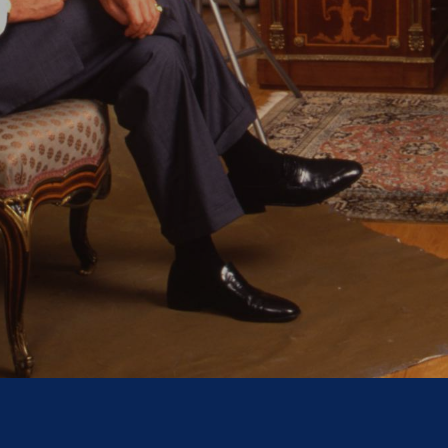
DE ESA UNIÓN
TRANSATLÁNTICA ENTRE
ESPAÑA E
HISPANOAMÉRICA.
AQUELLO FUE
EMOCIONANTE."
Joaquín Villanueva
Empresario y presidente del Círculo de
Navarra