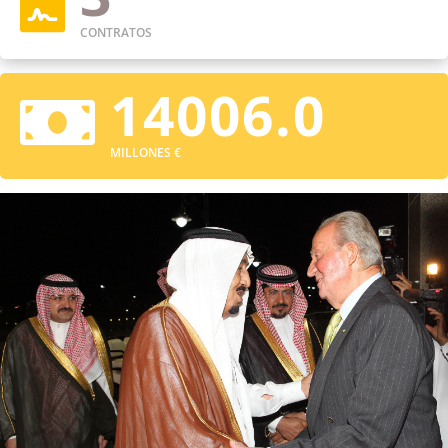

CONTRATOS
14006.0

MILLONES €