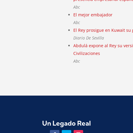
Abc
El mejor embajador
Abc
El Rey prosigue en Kuwait su 
Diario De Sevilla
Abdulá expone al Rey su versi
Civilizaciones
Abc
Un Legado Real