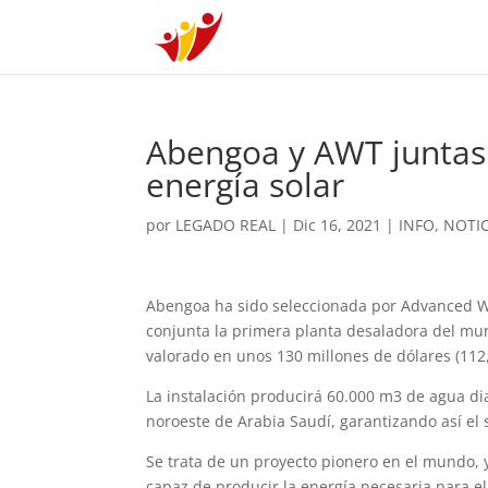
Abengoa y AWT juntas
energía solar
por
LEGADO REAL
|
Dic 16, 2021
|
INFO
,
NOTIC
Abengoa ha sido seleccionada por Advanced Wa
conjunta la primera planta desaladora del mun
valorado en unos 130 millones de dólares (112
La instalación producirá 60.000 m3 de agua dia
noroeste de Arabia Saudí, garantizando así el
Se trata de un proyecto pionero en el mundo, y
capaz de producir la energía necesaria para e