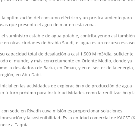
la optimización del consumo eléctrico y un pre-tratamiento para
grasas que presenta el agua de mar en esta zona.
r el suministro estable de agua potable, contribuyendo así también
ue en otras ciudades de Arabia Saudí, el agua es un recurso escaso
u capacidad total de desalación a casi 1.500 M m3/día, suficiente
 todo el mundo; y más concretamente en Oriente Medio, donde ya
omo la desaladora de Barka, en Oman, y en el sector de la energía,
 región, en Abu Dabi.
inicial en las actividades de exploración y de producción de agua
n futuro próximo para incluir actividades como la reutilización y l
 con sede en Riyadh cuya misión es proporcionar soluciones
 innovación y la sostenibilidad. Es la entidad comercial de KACST (
enece a Taqnia.