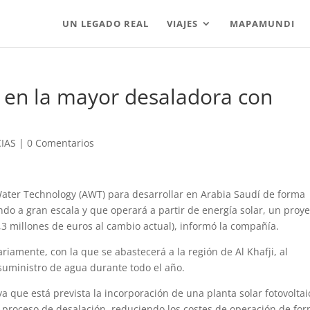
UN LEGADO REAL
VIAJES
MAPAMUNDI
 en la mayor desaladora con
IAS
|
0 Comentarios
ter Technology (AWT) para desarrollar en Arabia Saudí de forma
do a gran escala y que operará a partir de energía solar, un proye
,3 millones de euros al cambio actual), informó la compañía.
riamente, con la que se abastecerá a la región de Al Khafji, al
 suministro de agua durante todo el año.
a que está prevista la incorporación de una planta solar fotovoltai
l proceso de desalación, reduciendo los costes de operación de fo