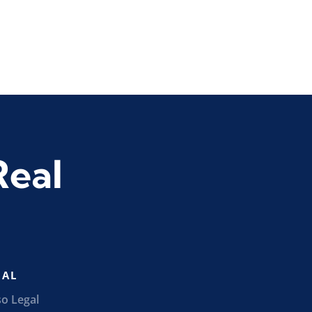
Real
GAL
so Legal