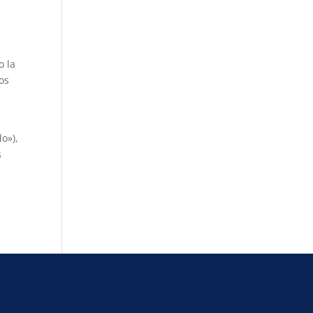
o la
mos
o»),
s