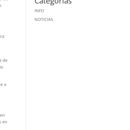
Categorías
o
INFO
NOTICIAS
sca
a de
os
be a
 en
s en