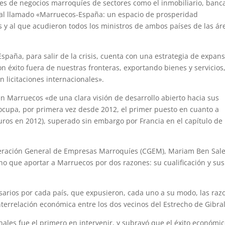
res de negocios marroquíes de sectores como el inmobiliario, banca
teral llamado «Marruecos-España: un espacio de prosperidad
s y al que acudieron todos los ministros de ambos países de las ár
España, para salir de la crisis, cuenta con una estrategia de expan
on éxito fuera de nuestras fronteras, exportando bienes y servicios
 licitaciones internacionales».
en Marruecos «de una clara visión de desarrollo abierto hacia sus
 ocupa, por primera vez desde 2012, el primer puesto en cuanto a
uros en 2012), superado sin embargo por Francia en el capítulo de
deración General de Empresas Marroquíes (CGEM), Mariam Ben Sal
o que aportar a Marruecos por dos razones: su cualificación y sus
resarios por cada país, que expusieron, cada uno a su modo, las raz
rrelación económica entre los dos vecinos del Estrecho de Gibral
ales fue el primero en intervenir, y subrayó que el éxito económi