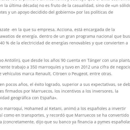
 la última década) no es fruto de la casualidad, sino de «un sólid
ntes y un apoyo decidido del gobierno» por las políticas de
zazate -en la que su empresa, Acciona, está encargada de la
gawatios de energía, dentro de un gran programa nacional que bu
40 % de la electricidad de energías renovables y que convierten a
po Antolín), que desde los años 90 cuenta en Tánger con una plant
nte trabajo a 350 marroquíes y tuvo en 2012 una cifra de negoci
 vehículos marca Renault, Citroen o Peugeot, entre otras.
 en pocos años, el éxito logrado, superior a sus expectativas, se de
les firmados por Marruecos, los incentivos a los inversores, la
midad geográfica con España».
co marroquí, Hohamed al Ketani, animó a los españoles a invertir
así como en transportes, y recordó que Marruecos se ha convertido
a (concretamente, dijo que su banco ya financia a pymes española