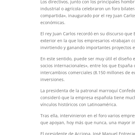
Los directivos, junto con los principales homb
industrial o agrícola celebraron un foro bila
compartida», inaugurado por el rey Juan Carlo
económicas.
El rey Juan Carlos recordó en su discurso que 
exterior en la que los empresarios «trabajan c
invirtiendo y ganando importantes proyectos en
En este sentido, puede ser muy útil el diseño 
socios internacionales», entre los que España
intercambios comerciales (8.150 millones de e
inversiones.
La presidenta de la patronal marroquí Confe
consideró que la empresa española tiene much
vínculos históricos con Latinoamérica.
Tras ella, intervinieron en el foro varios emp
que apoyan, hoy más que nunca, una mayor inte
El presidente de Acciona, José Manuel Entrecan