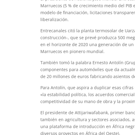
Marruecos (5 % de crecimiento medio del PIB en
modelo de financiación, licitaciones transpare
liberalización.
Entrecanales citó la planta termosolar de Uar
construcción-, que se prevé produzca 500 me
en el horizonte de 2020 una generación de un 
Marruecos en pionero mundial.
También tomó la palabra Ernesto Antolín (Gru
componentes para automóviles que da actualme
de 20 millones de euros fabricando asientos de
Para Antolín, que aspira a duplicar esas cifras
«la estabilidad política, los acuerdos comercia
competitividad de su mano de obra y la proxi
El presidente de Attijariwafabank, primer ban
también en agricultura y sectores asociados, 
una plataforma de introducción en África negr
diversos proyectos en África del Oeste).